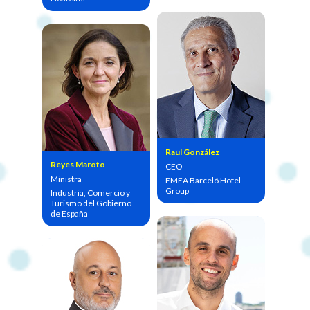
Raul González
Reyes Maroto
CEO
Ministra
EMEA Barceló Hotel
Group
Industria, Comercio y
Turismo del Gobierno
de España