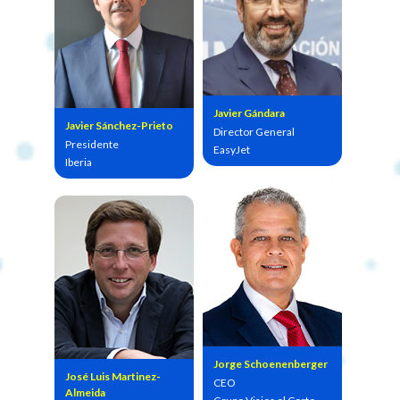
Javier Gándara
Javier Sánchez-Prieto
Director General
Presidente
EasyJet
Iberia
Jorge Schoenenberger
José Luis Martinez-
CEO
Almeida