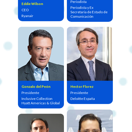
Periodista
Eddie Wilson
Periodista y Ex
CEO
Secretaria de Estado de
Ryanair
Comunicación
Gonzalo del Peón
Hector Florez
Presidente
Presidente
Inclusive Collection
Deloitte España
Hyatt Americas & Global