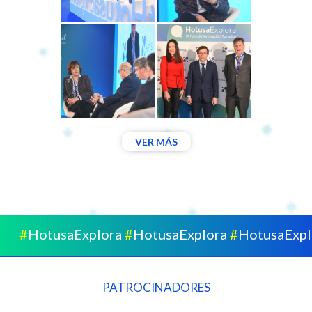
VER MÁS
tusaExplora
#
HotusaExplora
#
HotusaExplora
#
H
PATROCINADORES