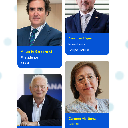
Amancio López
Presidente
Grupo Hotusa
Antonio Garamendi
Presidente
CEOE
Carmen Martínez
Castro