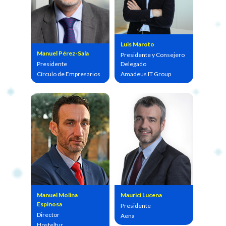
Luis Maroto
Manuel Pérez-Sala
Presidente y Consejero
Presidente
Delegado
Círculo de Empresarios
Amadeus IT Group
Manuel Molina
Maurici Lucena
Espinosa
Presidente
Director
Aena
Hosteltur