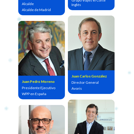
Grupo Viajes el Corte
Alcalde
Inglés
Alcalde de Madrid
Juan Carlos González
Juan Pedro Moreno
Director General
Presidente Ejecutivo
Avoris
WPP en España