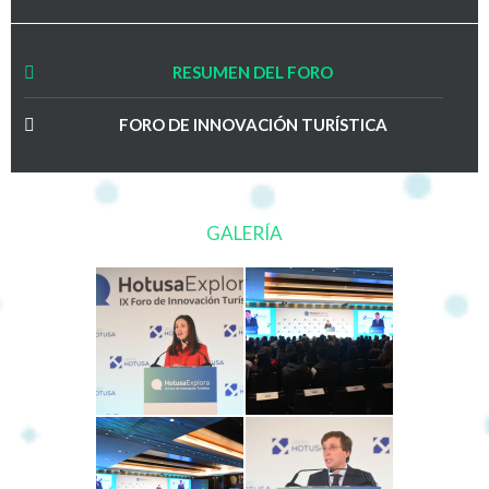
RESUMEN DEL FORO
FORO DE INNOVACIÓN TURÍSTICA
Inicio del acto inaugural
Claves para la competitividad de un sector
GALERÍA
estratégico
Transformación y futuro del transporte aéreo
Productos turísticos. Estrategias para la
comercialización frente a un nuevo escenario
Sector hotelero avanzando soluciones a los retos
venideros
Los grandes actores digitales. Apostando por la
innovación en tiempos de transformación