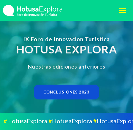
IX Foro de Innovacion Turística
HOTUSA EXPLORA
Nuestras ediciones anteriores
CONCLUSIONES 2023
usaExplora
#
HotusaExplora
#
HotusaExplora
#
Hot